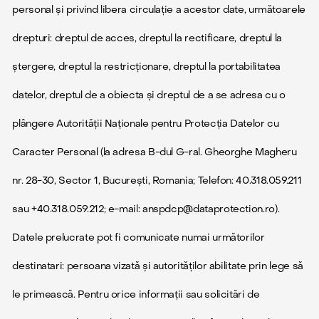
personal și privind libera circulație a acestor date, următoarele
drepturi: dreptul de acces, dreptul la rectificare, dreptul la
ștergere, dreptul la restricționare, dreptul la portabilitatea
datelor, dreptul de a obiecta și dreptul de a se adresa cu o
plângere Autorității Naționale pentru Protecția Datelor cu
Caracter Personal (la adresa B-dul G-ral. Gheorghe Magheru
nr. 28-30, Sector 1, București, Romania; Telefon: 40.318.059.211
sau +40.318.059.212; e-mail: anspdcp@dataprotection.ro).
Datele prelucrate pot fi comunicate numai următorilor
destinatari: persoana vizată și autorităților abilitate prin lege să
le primească. Pentru orice informații sau solicitări de