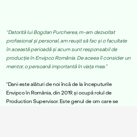
“Datorită lui Bogdan Purcherea, m-am dezvoltat
profesional și personal, am reușit să fac și o facultate
în această perioadă și acum sunt responsabil de
producție în Envipco România. De aceea îl consider un
mentor, o persoană importantă în viața mea.”
“Dani este alături de noi încă de la începuturile
Envipco în România, din 2019, și ocupă rolul de
Production Supervisor. Este genul de om care se
dedică muncii sale, fiind un exemplu de perseverență
și angajament. Întors în România în 2012, după o
perioadă petrecută în Italia, Dani l-a întâlnit pe Bogdan
Purcherea, Managing Director Envipco România, pe