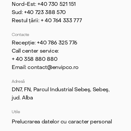
Nord-Est: +40 730 521 151
Sud: +40 723 388 570
Restul țării: + 40 764 333 777
Contacte
Recepție: +40 786 325 776
Call center service:
+ 40
358 880 880
Email: contact@envipco.ro
Adresă
DN7, FN, Parcul Industrial Sebeş, Sebeş,
jud. Alba
Utile
Prelucrarea datelor cu caracter personal